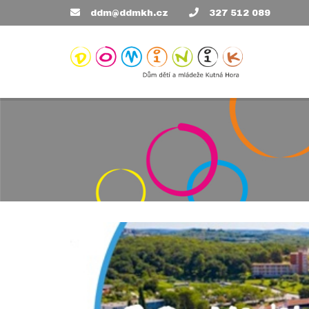
ddm@ddmkh.cz
327 512 089