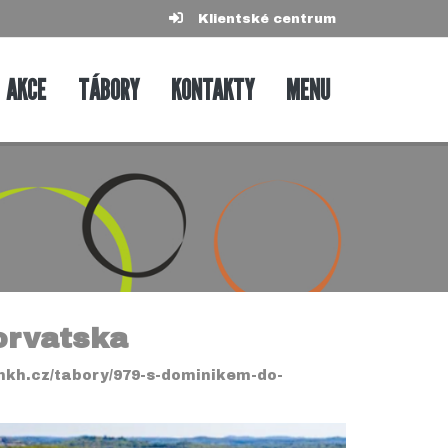
Klientské centrum
AKCE
TÁBORY
KONTAKTY
MENU
orvatska
mkh.cz/tabory/979-s-dominikem-do-