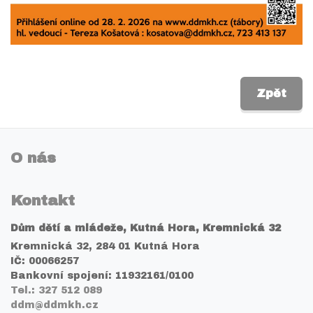
Zpět
O nás
Kontakt
Dům dětí a mládeže, Kutná Hora, Kremnická 32
Kremnická 32, 284 01 Kutná Hora
IČ: 00066257
Bankovní spojení: 11932161/0100
Tel.: 327 512 089
ddm@ddmkh.cz