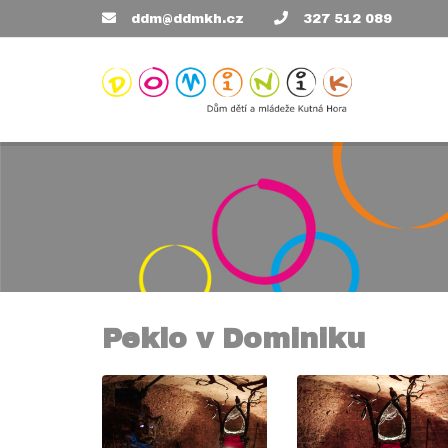
ddm@ddmkh.cz
327 512 089
Peklo v Dominiku