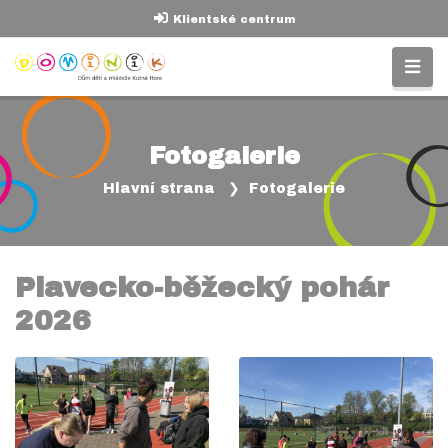
Klientské centrum
Fotogalerie
Hlavní strana
Fotogalerie
Plavecko-běžecký pohár
2026