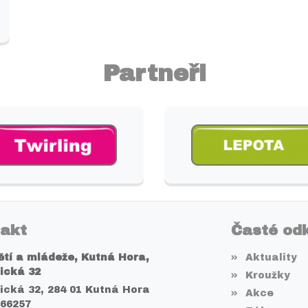
Partneři
akt
Časté od
tí a mládeže, Kutná Hora,
Aktuality
ická 32
Kroužky
cká 32, 284 01 Kutná Hora
Akce
066257