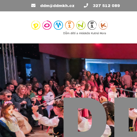
ddm@ddmkh.cz
327 512 089
Předchozí