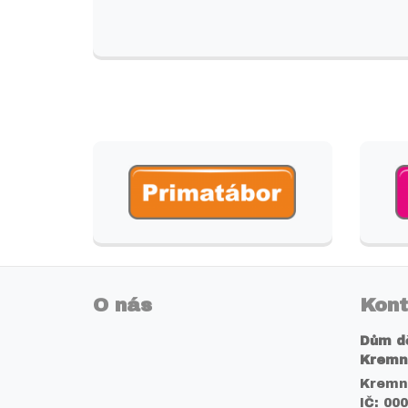
O nás
Kont
Dům dě
Kremn
Kremni
IČ: 00