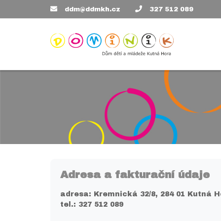
ddm@ddmkh.cz
327 512 089
Adresa a fakturační údaje
adresa: Kremnická 32/8, 284 01 Kutná 
tel.: 327 512 089