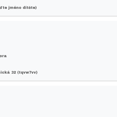
eďte jméno dítěte)
Hora
ická 32 (tqvw7vv)