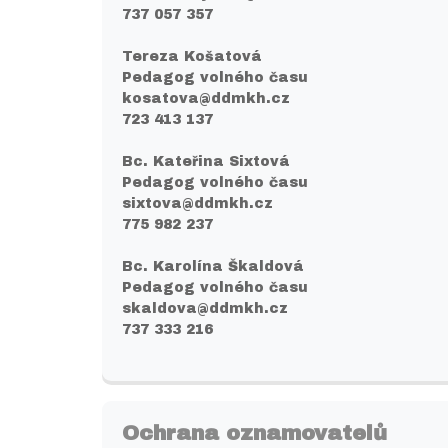
737 057 357
Tereza Košatová
Pedagog volného času
kosatova@ddmkh.cz
723 413 137
Bc. Kateřina Sixtová
Pedagog volného času
sixtova@ddmkh.cz
775 982 237
Bc. Karolína Škaldová
Pedagog volného času
skaldova@ddmkh.cz
737 333 216
Ochrana oznamovatelů