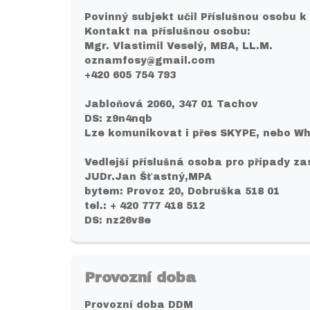
Povinný subjekt učil Příslušnou osobu k
Kontakt na příslušnou osobu:
Mgr. Vlastimil Veselý, MBA, LL.M.
oznamfosy@gmail.com
+420 605 754 793
Jabloňová 2060, 347 01 Tachov
DS: z9n4nqb
Lze komunikovat i přes SKYPE, nebo W
Vedlejší příslušná osoba pro případy zas
JUDr.Jan Šťastný,MPA
bytem: Provoz 20, Dobruška 518 01
tel.: + 420 777 418 512
DS: nz26v8e
Provozní doba
Provozní doba DDM