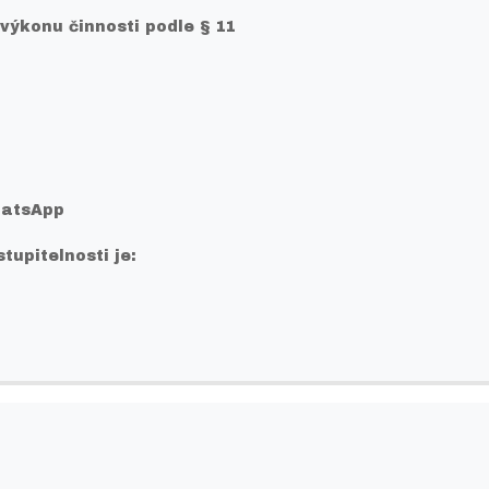
 výkonu činnosti podle § 11
hatsApp
tupitelnosti je: