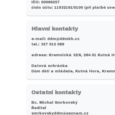
IČO: 00066257
číslo účtu: 11932161/0100 (při platbě uv
Hlavní kontakty
e-mail: ddm@ddmkh.cz
tel.: 327 512 089
adresa: Kremnická 32/8, 284 01 Kutná 
Datová schránka
Dům dětí a mládeže, Kutná Hora, Kremn
Ostatní kontakty
Bc. Michal Smrkovský
Ředitel
smrkovskyddm@seznam.cz